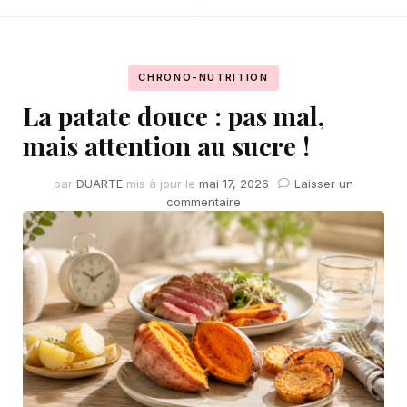
CHRONO-NUTRITION
La patate douce : pas mal,
mais attention au sucre !
par
DUARTE
mis à jour le
mai 17, 2026
Laisser un
sur
commentaire
La
patate
douce
:
pas
mal,
mais
attention
au
sucre
!