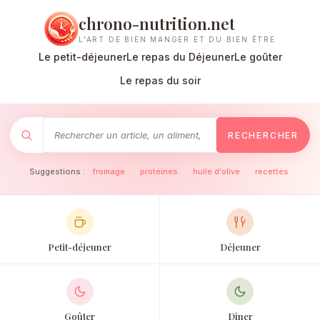
chrono-nutrition.net
L'ART DE BIEN MANGER ET DU BIEN ÊTRE
Le petit-déjeuner
Le repas du Déjeuner
Le goûter
Le repas du soir
RECHERCHER
Suggestions :
fromage
·
protéines
·
huile d'olive
·
recettes
Petit-déjeuner
Déjeuner
Goûter
Dîner