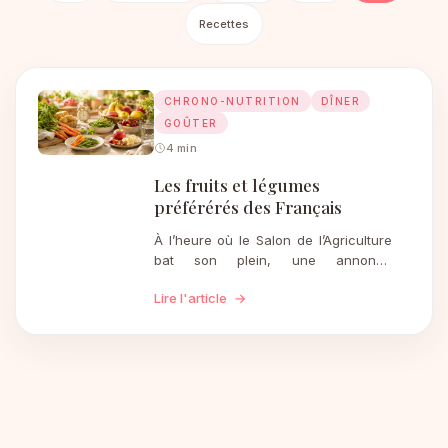
Recettes
CHRONO-NUTRITION
DÎNER
GOÛTER
4 min
Les fruits et légumes
préférérés des Français
À l’heure où le Salon de l’Agriculture
bat son plein, une annonce
particulière a capté notre attention
Lire l'article
→
chez Chrono-nutrition.net :
l’Interprofession des fruits et légumes
(Interfel) a levé le voile…