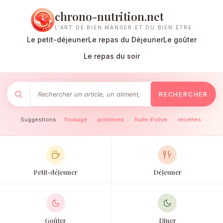
chrono-nutrition.net
L'ART DE BIEN MANGER ET DU BIEN ÊTRE
Le petit-déjeuner
Le repas du Déjeuner
Le goûter
Le repas du soir
RECHERCHER
Suggestions :
fromage
·
protéines
·
huile d'olive
·
recettes
Petit-déjeuner
Déjeuner
Goûter
Dîner