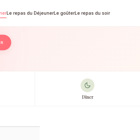
ner
Le repas du Déjeuner
Le goûter
Le repas du soir
ER
Dîner