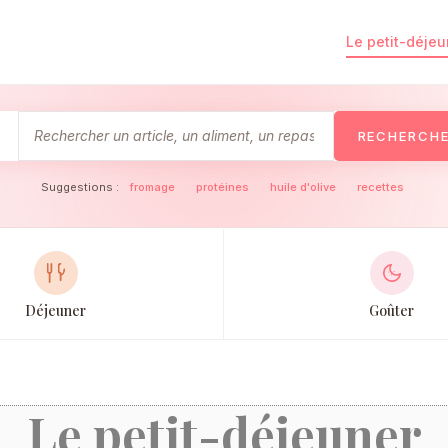
Le petit-déjeu
RECHERCH
Suggestions :
fromage
·
protéines
·
huile d'olive
·
recettes
Déjeuner
Goûter
Le petit-déjeuner