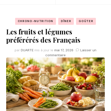
CHRONO-NUTRITION
DÎNER
GOÛTER
Les fruits et légumes
préférérés des Français
par
DUARTE
mis à jour le
mai 17, 2026
Laisser un
sur
commentaire
Les
fruits
et
légumes
préférérés
des
Français