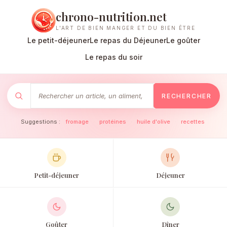
chrono-nutrition.net
L'ART DE BIEN MANGER ET DU BIEN ÊTRE
Le petit-déjeuner
Le repas du Déjeuner
Le goûter
Le repas du soir
RECHERCHER
Suggestions :
fromage
·
protéines
·
huile d'olive
·
recettes
Petit-déjeuner
Déjeuner
Goûter
Dîner