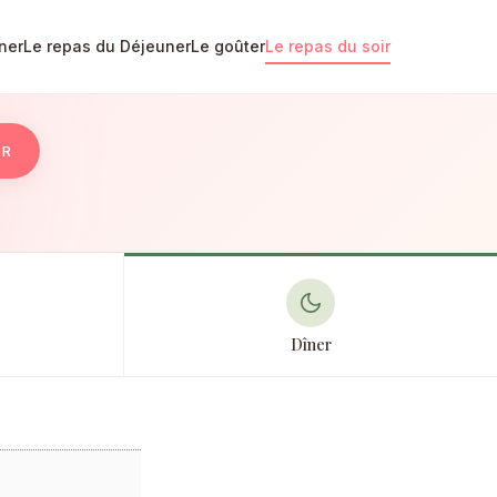
ner
Le repas du Déjeuner
Le goûter
Le repas du soir
ER
Dîner