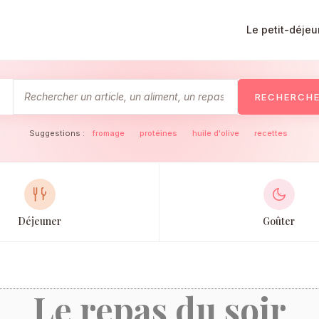
Le petit-déjeu
RECHERCH
Suggestions :
fromage
·
protéines
·
huile d'olive
·
recettes
Déjeuner
Goûter
Le repas du soir