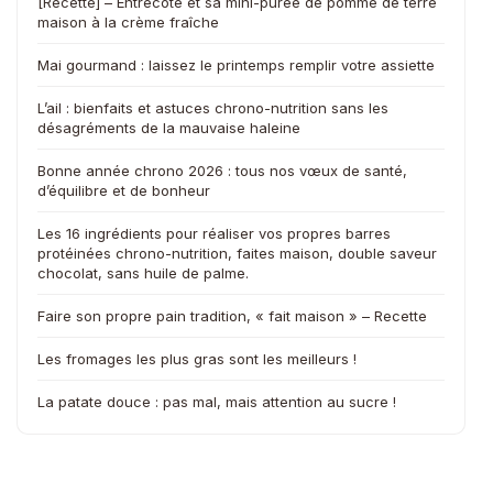
[Recette] – Entrecôte et sa mini-purée de pomme de terre
maison à la crème fraîche
Mai gourmand : laissez le printemps remplir votre assiette
L’ail : bienfaits et astuces chrono-nutrition sans les
désagréments de la mauvaise haleine
Bonne année chrono 2026 : tous nos vœux de santé,
d’équilibre et de bonheur
Les 16 ingrédients pour réaliser vos propres barres
protéinées chrono-nutrition, faites maison, double saveur
chocolat, sans huile de palme.
Faire son propre pain tradition, « fait maison » – Recette
Les fromages les plus gras sont les meilleurs !
La patate douce : pas mal, mais attention au sucre !