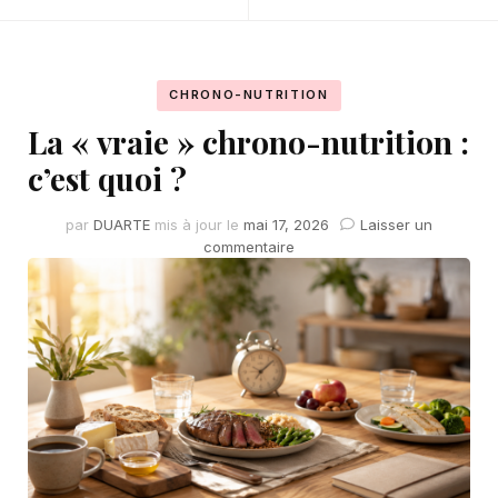
CHRONO-NUTRITION
La « vraie » chrono-nutrition :
c’est quoi ?
par
DUARTE
mis à jour le
mai 17, 2026
Laisser un
sur
commentaire
La
« vraie »
chrono-
nutrition
:
c’est
quoi
?