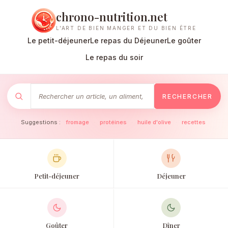
chrono-nutrition.net
L'ART DE BIEN MANGER ET DU BIEN ÊTRE
Le petit-déjeuner
Le repas du Déjeuner
Le goûter
Le repas du soir
RECHERCHER
Suggestions :
fromage
·
protéines
·
huile d'olive
·
recettes
Petit-déjeuner
Déjeuner
Goûter
Dîner