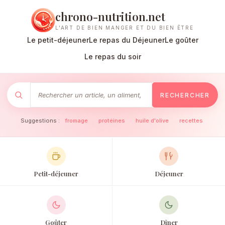
chrono-nutrition.net
L'ART DE BIEN MANGER ET DU BIEN ÊTRE
Le petit-déjeuner
Le repas du Déjeuner
Le goûter
Le repas du soir
RECHERCHER
Suggestions :
fromage
·
protéines
·
huile d'olive
·
recettes
Petit-déjeuner
Déjeuner
Goûter
Dîner