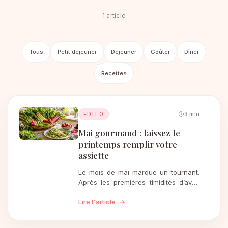
1 article
Tous
Petit déjeuner
Déjeuner
Goûter
Dîner
Recettes
3 min
ÉDITO
Mai gourmand : laissez le
printemps remplir votre
assiette
Le mois de mai marque un tournant.
Après les premières timidités d’avril,
le potager s’éveille pour de bon, les
Lire l'article
→
étals se colorent et nos assiettes
retrouvent enfin cette générosité
qui…