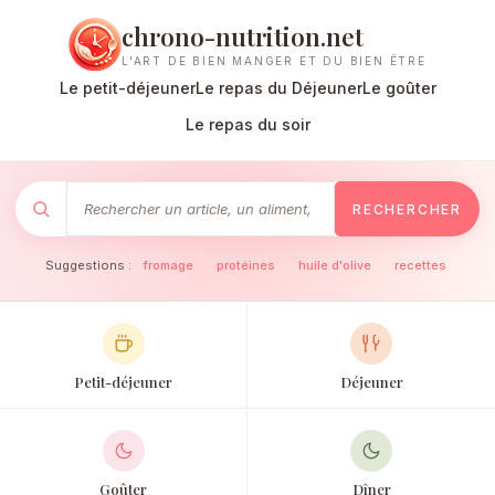
chrono-nutrition.net
L'ART DE BIEN MANGER ET DU BIEN ÊTRE
Le petit-déjeuner
Le repas du Déjeuner
Le goûter
Le repas du soir
RECHERCHER
Suggestions :
fromage
·
protéines
·
huile d'olive
·
recettes
Petit-déjeuner
Déjeuner
Goûter
Dîner