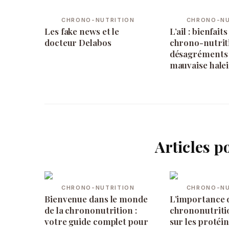
CHRONO-NUTRITION
CHRONO-NU
Les fake news et le
L’ail : bienfait
docteur Delabos
chrono-nutriti
désagréments 
mauvaise hale
Articles p
CHRONO-NUTRITION
CHRONO-NU
Bienvenue dans le monde
L’importance d
de la chrononutrition :
chrononutritio
votre guide complet pour
sur les protéin