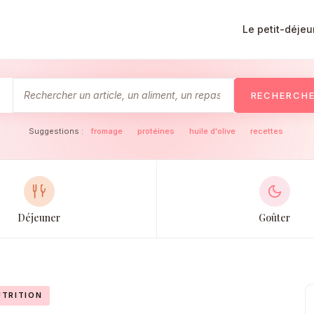
Le petit-déjeu
RECHERCH
Suggestions :
fromage
·
protéines
·
huile d'olive
·
recettes
Déjeuner
Goûter
TRITION