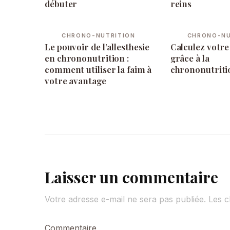
débuter
reins
CHRONO-NUTRITION
CHRONO-NU
Le pouvoir de l’allesthesie
Calculez votre
en chrononutrition :
grâce à la
comment utiliser la faim à
chrononutriti
votre avantage
Laisser un commentaire
Votre adresse e-mail ne sera pas publiée.
Les c
Commentaire