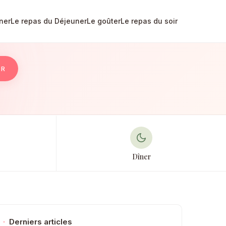
ner
Le repas du Déjeuner
Le goûter
Le repas du soir
ER
Dîner
·
Derniers articles