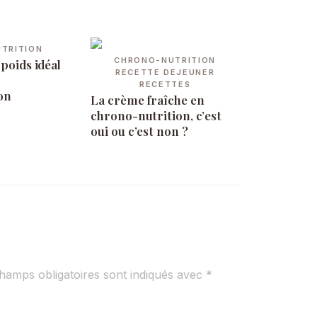
TRITION
CHRONO-NUTRITION
 poids idéal
RECETTE DEJEUNER
RECETTES
on
La crème fraîche en
chrono-nutrition, c’est
oui ou c’est non ?
hamps obligatoires sont indiqués avec
*