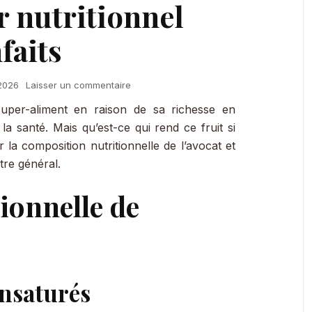
r nutritionnel
faits
sur
 2026
Laisser un commentaire
L’Avocat
uper-aliment en raison de sa richesse en
:
un
a santé. Mais qu’est-ce qui rend ce fruit si
trésor
 la composition nutritionnelle de l’avocat et
nutritionnel
tre général.
aux
multiples
ionnelle de
bienfaits
nsaturés