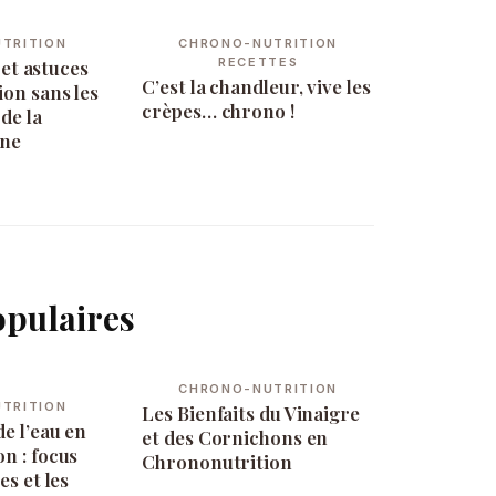
TRITION
CHRONO-NUTRITION
RECETTES
s et astuces
C’est la chandleur, vive les
on sans les
crèpes… chrono !
de la
ine
opulaires
CHRONO-NUTRITION
TRITION
Les Bienfaits du Vinaigre
e l’eau en
et des Cornichons en
n : focus
Chrononutrition
es et les