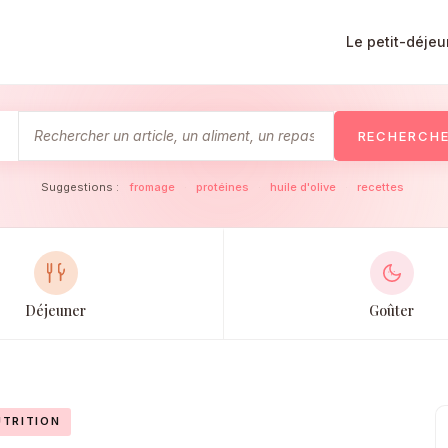
Le petit-déjeu
RECHERCH
Suggestions :
fromage
·
protéines
·
huile d'olive
·
recettes
Déjeuner
Goûter
TRITION