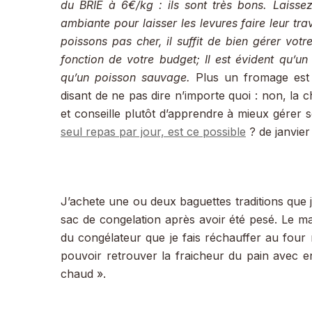
du BRIE à 6€/kg : ils sont très bons. Laissez 
ambiante pour laisser les levures faire leur tra
poissons pas cher, il suffit de bien gérer vot
fonction de votre budget; Il est évident qu’u
qu’un poisson sauvage.
Plus un fromage est f
disant de ne pas dire n’importe quoi : non, la c
et conseille plutôt d’apprendre à mieux gérer s
seul repas par jour, est ce possible
? de janvier
J’achete une ou deux baguettes traditions que
sac de congelation après avoir été pesé. Le ma
du congélateur que je fais réchauffer au four
pouvoir retrouver la fraicheur du pain avec
chaud ».