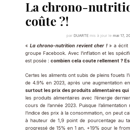
La chrono-nutriti
coûte ?!
par
DUARTE
mis à jour le
mai 17, 2
«
La chrono-nutrition revient cher !
» a écrit
groupe Facebook. Avec l’inflation et les spéci
est posée :
combien cela coute rellement ? Es
Certes les aliments ont subis de pleins fouets 
de 4.9% en 2023, après une augmentation en
surtout les prix des produits alimentaires qui o
les produits alimentaires avec l’énergie der
cours de l’année 2023. Puisque l’alimentatio
l’indice des prix à la consommation, on peut cal
à hauteur de 1,9 point de pourcentage au ta
progressé de 15% en 1 an, +19% pour le from