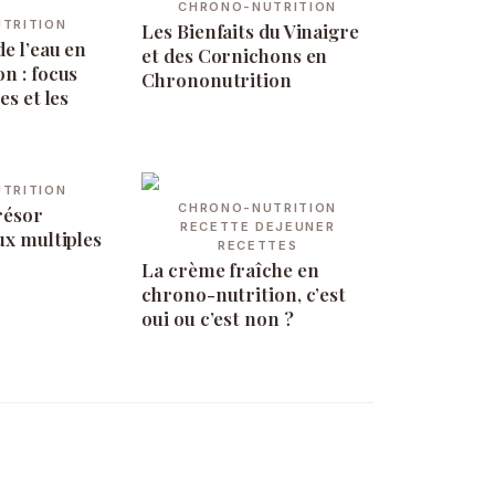
CHRONO-NUTRITION
TRITION
Les Bienfaits du Vinaigre
e l’eau en
et des Cornichons en
n : focus
Chrononutrition
es et les
TRITION
CHRONO-NUTRITION
résor
RECETTE DEJEUNER
ux multiples
RECETTES
La crème fraîche en
chrono-nutrition, c’est
oui ou c’est non ?