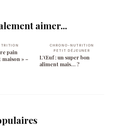
alement aimer...
TRITION
CHRONO-NUTRITION
PETIT DÉJEUNER
re pain
L’Œuf : un super bon
it maison » –
aliment mais… ?
opulaires