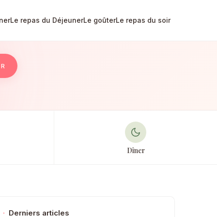
ner
Le repas du Déjeuner
Le goûter
Le repas du soir
ER
Dîner
·
Derniers articles