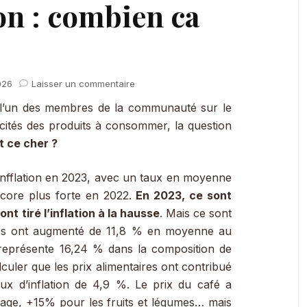
on : combien ca
sur
026
Laisser un commentaire
La
 l’un des membres de la communauté sur le
chrono-
nutrition
ficités des produits à consommer, la question
:
t ce cher ?
combien
ca
l’infflation en 2023, avec un taux en moyenne
coûte
?!
core plus forte en 2022.
En 2023, ce sont
nt tiré l’inflation à la hausse
. Mais ce sont
niers ont augmenté de 11,8 % en moyenne au
n représente 16,24 % dans la composition de
culer que les prix alimentaires ont contribué
ux d’inflation de 4,9 %. Le prix du café a
age, +15% pour les fruits et légumes… mais