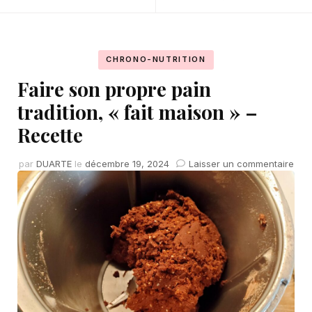
CHRONO-NUTRITION
Faire son propre pain
tradition, « fait maison » –
Recette
sur
par
DUARTE
le
décembre 19, 2024
Laisser un commentaire
Fair
son
pro
pai
trad
« fai
mai
–
Rec