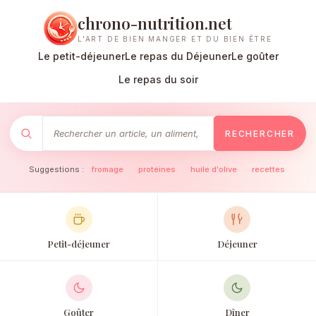
chrono-nutrition.net
L'ART DE BIEN MANGER ET DU BIEN ÊTRE
Le petit-déjeuner
Le repas du Déjeuner
Le goûter
Le repas du soir
RECHERCHER
Suggestions :
fromage
·
protéines
·
huile d'olive
·
recettes
Petit-déjeuner
Déjeuner
Goûter
Dîner