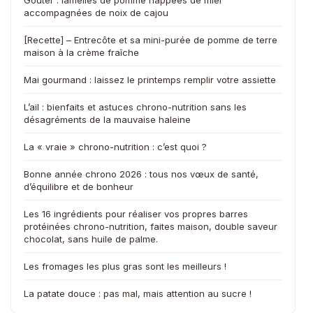
Goûter : lamelles de pomme nappées de miel
accompagnées de noix de cajou
[Recette] – Entrecôte et sa mini-purée de pomme de terre
maison à la crème fraîche
Mai gourmand : laissez le printemps remplir votre assiette
L’ail : bienfaits et astuces chrono-nutrition sans les
désagréments de la mauvaise haleine
La « vraie » chrono-nutrition : c’est quoi ?
Bonne année chrono 2026 : tous nos vœux de santé,
d’équilibre et de bonheur
Les 16 ingrédients pour réaliser vos propres barres
protéinées chrono-nutrition, faites maison, double saveur
chocolat, sans huile de palme.
Les fromages les plus gras sont les meilleurs !
La patate douce : pas mal, mais attention au sucre !