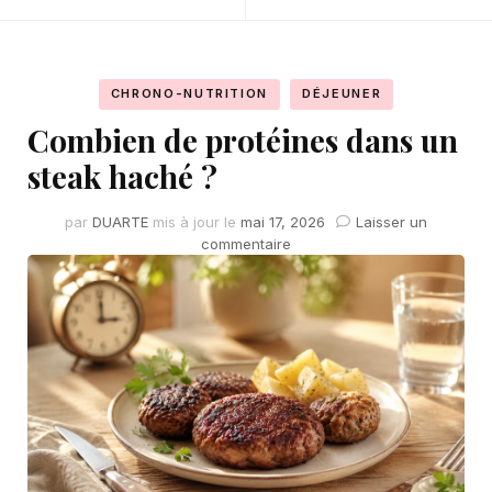
CHRONO-NUTRITION
DÉJEUNER
Combien de protéines dans un
steak haché ?
par
DUARTE
mis à jour le
mai 17, 2026
Laisser un
sur
commentaire
Combien
de
protéines
dans
un
steak
haché
?