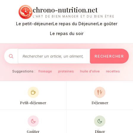
chrono-nutrition.net
L'ART DE BIEN MANGER ET DU BIEN ÊTRE
Le petit-déjeuner
Le repas du Déjeuner
Le goûter
Le repas du soir
RECHERCHER
Suggestions :
fromage
·
protéines
·
huile d'olive
·
recettes
Petit-déjeuner
Déjeuner
Goûter
Dîner