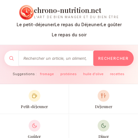
chrono-nutrition.net
L'ART DE BIEN MANGER ET DU BIEN ÊTRE
Le petit-déjeuner
Le repas du Déjeuner
Le goûter
Le repas du soir
RECHERCHER
Suggestions :
fromage
·
protéines
·
huile d'olive
·
recettes
Petit-déjeuner
Déjeuner
Goûter
Dîner