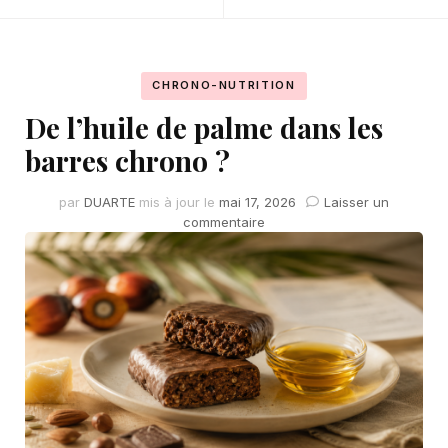
CHRONO-NUTRITION
De l’huile de palme dans les
barres chrono ?
par
DUARTE
mis à jour le
mai 17, 2026
Laisser un
sur
commentaire
De
l’huile
de
palme
dans
les
barres
chrono
?