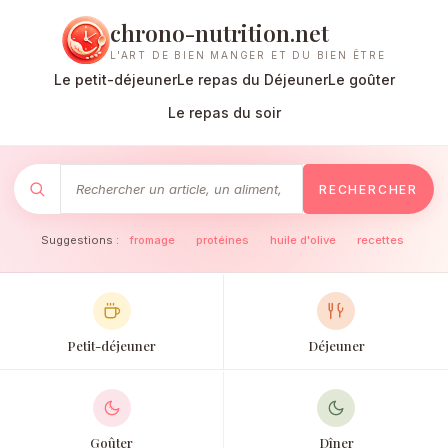
chrono-nutrition.net
L'ART DE BIEN MANGER ET DU BIEN ÊTRE
Le petit-déjeuner
Le repas du Déjeuner
Le goûter
Le repas du soir
RECHERCHER
Suggestions :
fromage
·
protéines
·
huile d'olive
·
recettes
Petit-déjeuner
Déjeuner
Goûter
Dîner