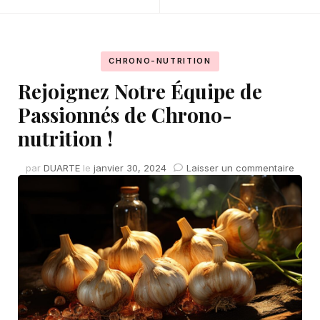
CHRONO-NUTRITION
Rejoignez Notre Équipe de
Passionnés de Chrono-
nutrition !
sur
par
DUARTE
le
janvier 30, 2024
Laisser un commentaire
Rejo
Notre
Équi
de
Pass
de
Chro
nutrit
!