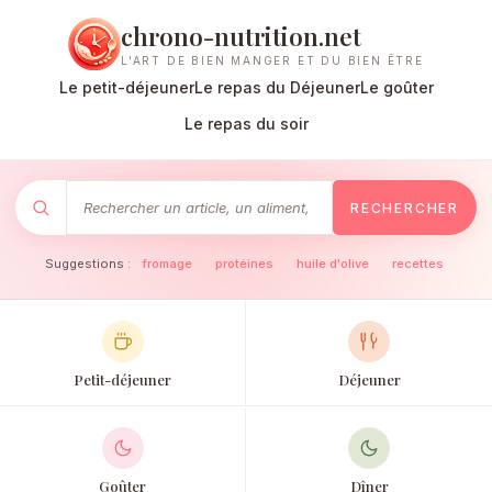
chrono-nutrition.net
L'ART DE BIEN MANGER ET DU BIEN ÊTRE
Le petit-déjeuner
Le repas du Déjeuner
Le goûter
Le repas du soir
RECHERCHER
Suggestions :
fromage
·
protéines
·
huile d'olive
·
recettes
Petit-déjeuner
Déjeuner
Goûter
Dîner