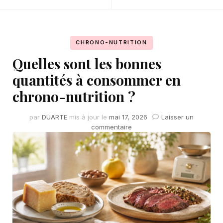
CHRONO-NUTRITION
Quelles sont les bonnes
quantités à consommer en
chrono-nutrition ?
par
DUARTE
mis à jour le
mai 17, 2026
Laisser un
sur
commentaire
Quelles
sont
les
bonnes
quantités
à
consommer
en
chrono-