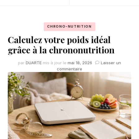
CHRONO-NUTRITION
Calculez votre poids idéal
grâce à la chrononutrition
par
DUARTE
mis à jour le
mai 18, 2026
Laisser un
sur
commentaire
Calculez
votre
poids
idéal
grâce
à
la
chrononutrition