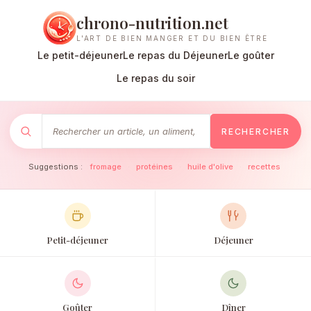
chrono-nutrition.net
L'ART DE BIEN MANGER ET DU BIEN ÊTRE
Le petit-déjeuner
Le repas du Déjeuner
Le goûter
Le repas du soir
RECHERCHER
Suggestions :
fromage
·
protéines
·
huile d'olive
·
recettes
Petit-déjeuner
Déjeuner
Goûter
Dîner