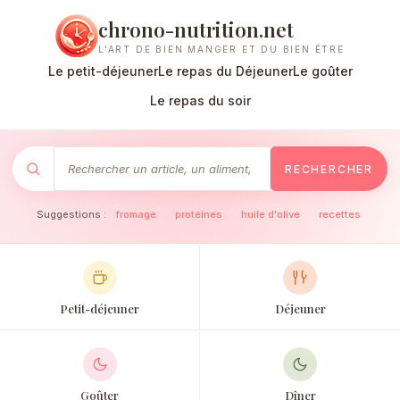
chrono-nutrition.net
L'ART DE BIEN MANGER ET DU BIEN ÊTRE
Le petit-déjeuner
Le repas du Déjeuner
Le goûter
Le repas du soir
RECHERCHER
Suggestions :
fromage
·
protéines
·
huile d'olive
·
recettes
Petit-déjeuner
Déjeuner
Goûter
Dîner