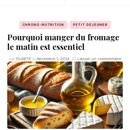
CHRONO-NUTRITION
PETIT DÉJEUNER
Pourquoi manger du fromage
le matin est essentiel
sur
par
DUARTE
le
décembre 1, 2024
Laisser un commentaire
Pour
man
du
fro
le
mati
est
esse