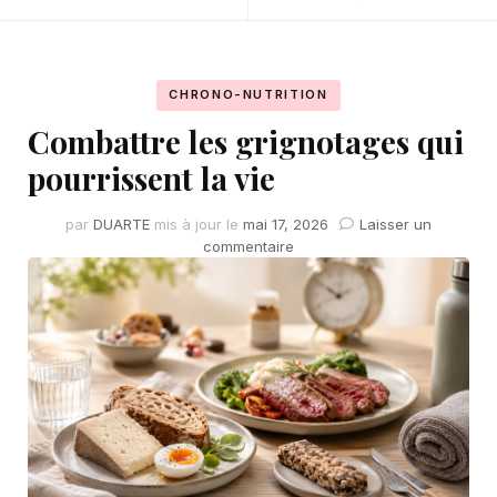
CHRONO-NUTRITION
Combattre les grignotages qui
pourrissent la vie
par
DUARTE
mis à jour le
mai 17, 2026
Laisser un
sur
commentaire
Combattre
les
grignotages
qui
pourrissent
la
vie