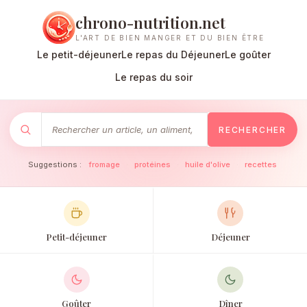
chrono-nutrition.net
L'ART DE BIEN MANGER ET DU BIEN ÊTRE
Le petit-déjeuner
Le repas du Déjeuner
Le goûter
Le repas du soir
RECHERCHER
Suggestions :
fromage
·
protéines
·
huile d'olive
·
recettes
Petit-déjeuner
Déjeuner
Goûter
Dîner