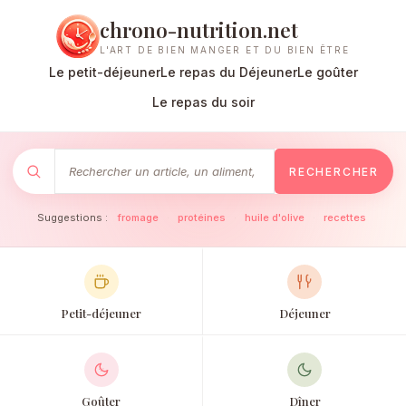
chrono-nutrition.net
L'ART DE BIEN MANGER ET DU BIEN ÊTRE
Le petit-déjeuner
Le repas du Déjeuner
Le goûter
Le repas du soir
RECHERCHER
Suggestions :
fromage
·
protéines
·
huile d'olive
·
recettes
Petit-déjeuner
Déjeuner
Goûter
Dîner