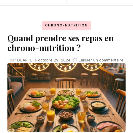
CHRONO-NUTRITION
Quand prendre ses repas en
chrono-nutrition ?
sur
par
DUARTE
le
octobre 29, 2024
Laisser un commentaire
Qua
pren
ses
repa
en
chro
nutri
?