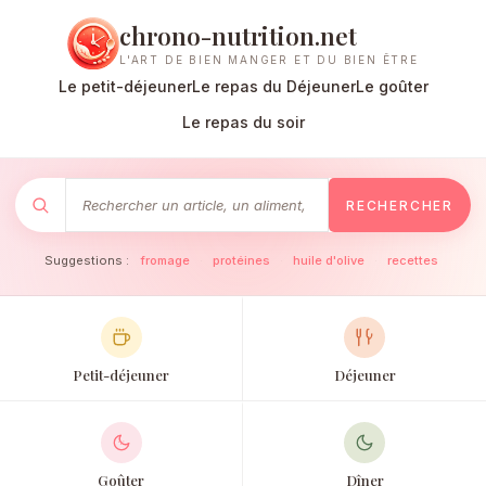
chrono-nutrition.net
L'ART DE BIEN MANGER ET DU BIEN ÊTRE
Le petit-déjeuner
Le repas du Déjeuner
Le goûter
Le repas du soir
RECHERCHER
Suggestions :
fromage
·
protéines
·
huile d'olive
·
recettes
Petit-déjeuner
Déjeuner
Goûter
Dîner